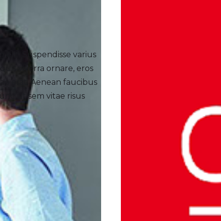
 elit. Suspendisse varius
quis viverra ornare, eros
ae erat. Aenean faucibus
unc ut sem vitae risus