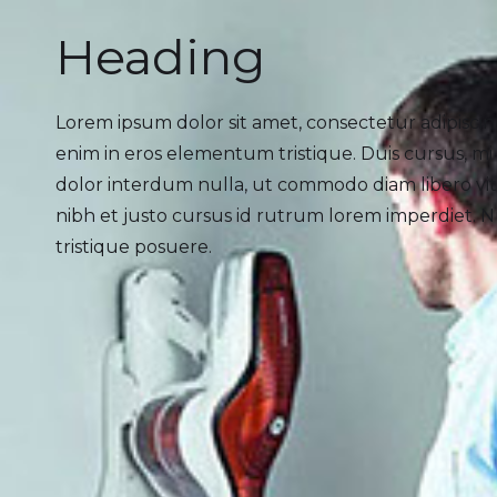
Heading
Lorem ipsum dolor sit amet, consectetur adipiscing
enim in eros elementum tristique. Duis cursus, mi 
dolor interdum nulla, ut commodo diam libero vit
nibh et justo cursus id rutrum lorem imperdiet. N
tristique posuere.